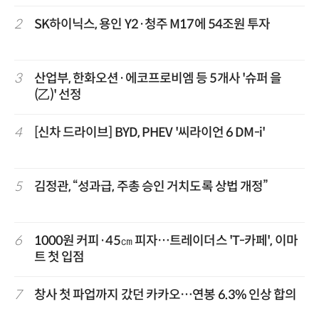
2
SK하이닉스, 용인 Y2·청주 M17에 54조원 투자
3
산업부, 한화오션·에코프로비엠 등 5개사 '슈퍼 을
(乙)' 선정
4
[신차 드라이브] BYD, PHEV '씨라이언 6 DM-i'
5
김정관, “성과급, 주총 승인 거치도록 상법 개정”
6
1000원 커피·45㎝ 피자…트레이더스 'T-카페', 이마
트 첫 입점
7
창사 첫 파업까지 갔던 카카오…연봉 6.3% 인상 합의