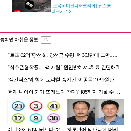
스 개발
[로옴세미컨덕터코리아] 뉴스룸
바로가기>
놓치면 아쉬운 정보
AD