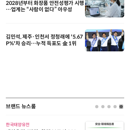
2028년부터 화장품 안전성평가 시행
…업계는 “사람이 없다” 아우성
김민석, 제주·인천서 정청래에 '5.67
P%'차 승리…누적 득표도 金 1위
브랜드 뉴스룸
한국태양유전