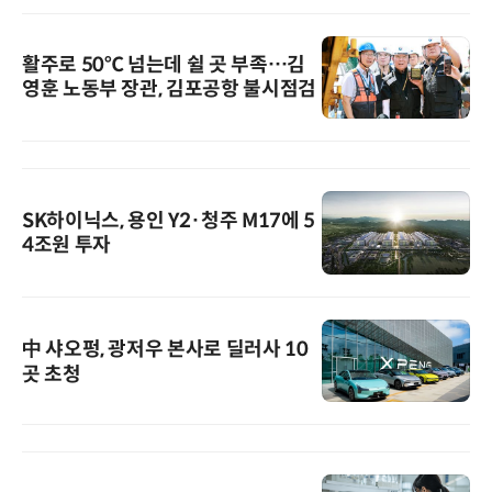
활주로 50℃ 넘는데 쉴 곳 부족…김
영훈 노동부 장관, 김포공항 불시점검
SK하이닉스, 용인 Y2·청주 M17에 5
4조원 투자
中 샤오펑, 광저우 본사로 딜러사 10
곳 초청