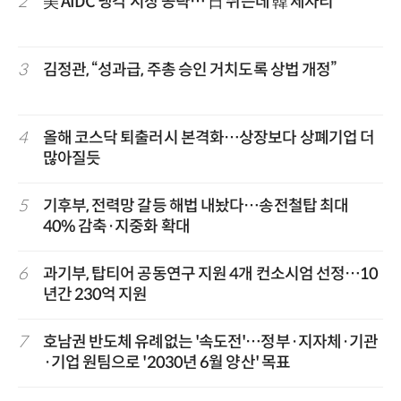
2
美 AIDC 냉각 시장 공략… 日 뛰는데 韓 제자리
3
김정관, “성과급, 주총 승인 거치도록 상법 개정”
4
올해 코스닥 퇴출러시 본격화…상장보다 상폐기업 더
많아질듯
5
기후부, 전력망 갈등 해법 내놨다…송전철탑 최대
40% 감축·지중화 확대
6
과기부, 탑티어 공동연구 지원 4개 컨소시엄 선정…10
년간 230억 지원
7
호남권 반도체 유례없는 '속도전'…정부·지자체·기관
·기업 원팀으로 '2030년 6월 양산' 목표