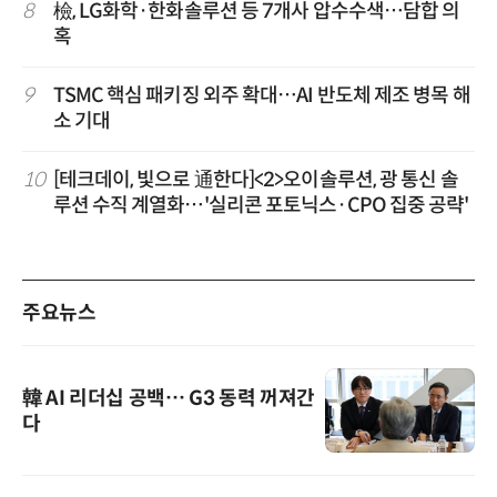
8
檢, LG화학·한화솔루션 등 7개사 압수수색…담합 의
혹
9
TSMC 핵심 패키징 외주 확대…AI 반도체 제조 병목 해
소 기대
10
[테크데이, 빛으로 通한다]<2>오이솔루션, 광 통신 솔
루션 수직 계열화…'실리콘 포토닉스·CPO 집중 공략'
주요뉴스
韓 AI 리더십 공백… G3 동력 꺼져간
다