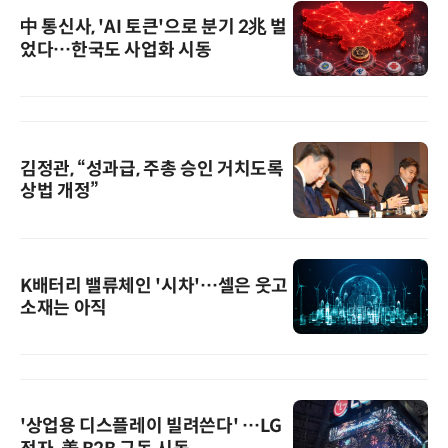
中 통신사, 'AI 토큰'으로 분기 2兆 벌
었다…한국도 사업화 시동
김정관, “성과급, 주총 승인 거치도록
상법 개정”
K배터리 밸류체인 '시차'…셀은 웃고
소재는 아직
'상업용 디스플레이 빌려쓴다' …LG