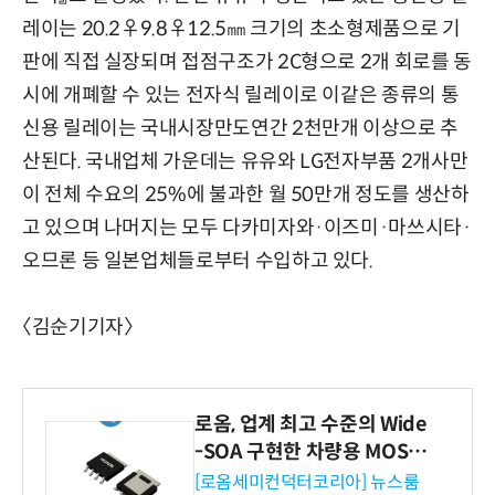
레이는 20.2♀9.8♀12.5㎜ 크기의 초소형제품으로 기
판에 직접 실장되며 접점구조가 2C형으로 2개 회로를 동
시에 개폐할 수 있는 전자식 릴레이로 이같은 종류의 통
신용 릴레이는 국내시장만도연간 2천만개 이상으로 추
산된다. 국내업체 가운데는 유유와 LG전자부품 2개사만
이 전체 수요의 25%에 불과한 월 50만개 정도를 생산하
고 있으며 나머지는 모두 다카미자와·이즈미·마쓰시타·
오므론 등 일본업체들로부터 수입하고 있다.
〈김순기기자〉
로옴, 업계 최고 수준의 Wide
-SOA 구현한 차량용 MOSF
ET 개발
[로옴세미컨덕터코리아] 뉴스룸