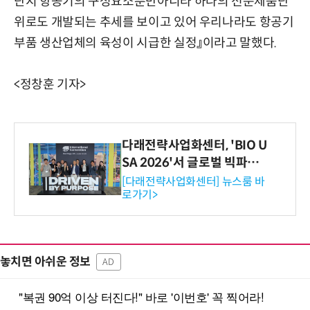
단지 항공기의 구성요소뿐만아니라 하나의 전문제품단
위로도 개발되는 추세를 보이고 있어 우리나라도 항공기
부품 생산업체의 육성이 시급한 실정』이라고 말했다.
<정창훈 기자>
다래전략사업화센터, 'BIO U
SA 2026'서 글로벌 빅파마
와의 비즈니스 미팅 지원…K
[다래전략사업화센터] 뉴스룸 바
로가기>
-바이오 해외 진출 교두보 확
보
놓치면 아쉬운 정보
AD