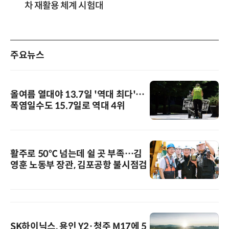
차 재활용 체계 시험대
주요뉴스
올여름 열대야 13.7일 '역대 최다'…
폭염일수도 15.7일로 역대 4위
활주로 50℃ 넘는데 쉴 곳 부족…김
영훈 노동부 장관, 김포공항 불시점검
SK하이닉스, 용인 Y2·청주 M17에 5