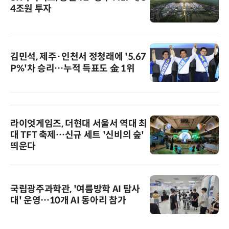
4조원 투자
김민석, 제주·인천서 정청래에 '5.67
P%'차 승리…누적 득표도 金 1위
라이엇게임즈, 더현대 서울서 역대 최
대 TFT 축제…신규 세트 '신비의 숲'
띄운다
국립광주과학관, '여름방학 AI 탐사
대' 운영…10개 AI 동아리 참가