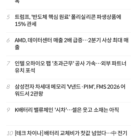
혹
5
트럼프, '반도체 핵심 원료' 폴리실리콘 파생상품에
15% 관세
6
AMD, 데이터센터 매출 2배 급증…2분기 사상 최대 매
출
7
인텔 오하이오 팹 '초과근무' 공사 가속…외부 파트너
유치 포석
8
삼성전자 차세대 메모리 'V낸드·PIM', FMS 2026 어
워드서 2관왕
9
K배터리 밸류체인 '시차'…셀은 웃고 소재는 아직
10
[테크 차이나] 배터리 교체비가 찻값 넘었다…中 전기