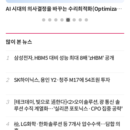
AI 시대의 의사결정을 바꾸는 수리최적화(Optimization): 실제 산업 적용 사례와 활용 전략
많이 본 뉴스
1
삼성전자, HBM5 대비 성능 최대 8배 'zHBM' 공개
2
SK하이닉스, 용인 Y2·청주 M17에 54조원 투자
3
[테크데이, 빛으로 通한다]<2>오이솔루션, 광 통신 솔
루션 수직 계열화…'실리콘 포토닉스·CPO 집중 공략'
4
檢, LG화학·한화솔루션 등 7개사 압수수색…담합 의