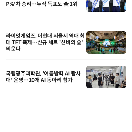
P%'차 승리…누적 득표도 金 1위
라이엇게임즈, 더현대 서울서 역대 최
대 TFT 축제…신규 세트 '신비의 숲'
띄운다
국립광주과학관, '여름방학 AI 탐사
대' 운영…10개 AI 동아리 참가