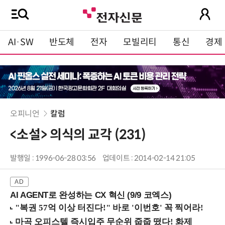
AI·SW
반도체
전자
모빌리티
통신
경제
오피니언
칼럼
<소설> 의식의 교각 (231)
발행일 : 1996-06-28 03:56
업데이트 : 2014-02-14 21:05
AI AGENT로 완성하는 CX 혁신 (9/9 코엑스)