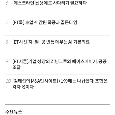
6
[데스크라인]신용에도 사다리가 필요하다
7
[ET톡] 車업계 감원 폭풍과 골든타임
8
[ET시선]지·필·공 빈틈 메우는 AI 기본의료
9
[ET시론]기업 성장의 러닝크루와 페이스메이커, 공공
조달
10
[김태섭의 M&A인사이트] 〈19〉패는 나눠줬다, 조합은
각자 몫이다
주요뉴스