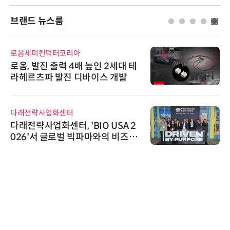
브랜드 뉴스룸
로옴세미컨덕터코리아
로옴, 발진 출력 4배 높인 2세대 테
라헤르츠파 발진 디바이스 개발
다래전략사업화센터
다래전략사업화센터, 'BIO USA 2
026'서 글로벌 빅파마와의 비즈니
스 미팅 지원…K-바이오 해외 진출
교두보 확보