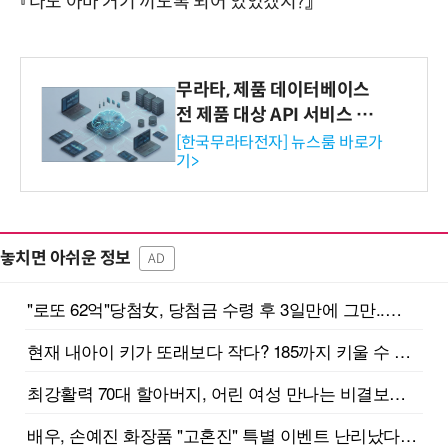
『나도 아마 거기 끼도록 되어 있었겠지?』
무라타, 제품 데이터베이스
전 제품 대상 API 서비스 제
공…73개 제품 카테고리로
[한국무라타전자] 뉴스룸 바로가
기>
확대
놓치면 아쉬운 정보
AD