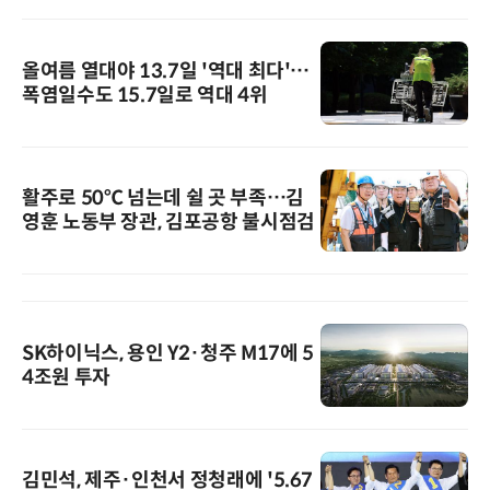
올여름 열대야 13.7일 '역대 최다'…
폭염일수도 15.7일로 역대 4위
활주로 50℃ 넘는데 쉴 곳 부족…김
영훈 노동부 장관, 김포공항 불시점검
SK하이닉스, 용인 Y2·청주 M17에 5
4조원 투자
김민석, 제주·인천서 정청래에 '5.67