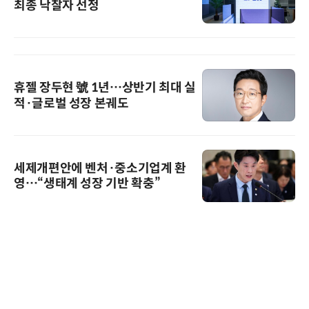
최종 낙찰자 선정
휴젤 장두현 號 1년…상반기 최대 실
적·글로벌 성장 본궤도
세제개편안에 벤처·중소기업계 환
영…“생태계 성장 기반 확충”