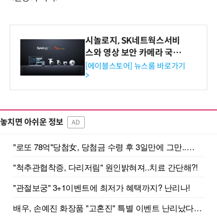
시놀로지, SK네트웍스서비
스와 영상 보안 카메라 국내
독점 판매 파트너십 체결
[에이블스토어] 뉴스룸 바로가기
>
놓치면 아쉬운 정보
AD