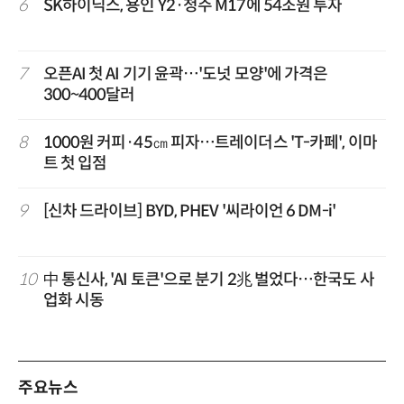
6
SK하이닉스, 용인 Y2·청주 M17에 54조원 투자
7
오픈AI 첫 AI 기기 윤곽…'도넛 모양'에 가격은
300~400달러
8
1000원 커피·45㎝ 피자…트레이더스 'T-카페', 이마
트 첫 입점
9
[신차 드라이브] BYD, PHEV '씨라이언 6 DM-i'
10
中 통신사, 'AI 토큰'으로 분기 2兆 벌었다…한국도 사
업화 시동
주요뉴스