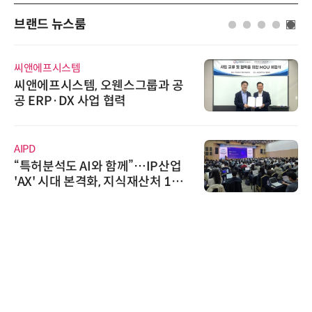
브랜드 뉴스룸
씨앤에프시스템
씨앤에프시스템, 오웬스그룹과 공
공 ERP·DX 사업 협력
AIPD
“특허분석도 AI와 함께”…IP산업
'AX' 시대 본격화, 지식재산처 1호
AI IP데이터분석사 탄생