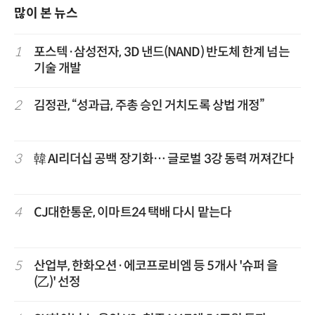
많이 본 뉴스
1
포스텍·삼성전자, 3D 낸드(NAND) 반도체 한계 넘는
기술 개발
2
김정관, “성과급, 주총 승인 거치도록 상법 개정”
3
韓 AI리더십 공백 장기화… 글로벌 3강 동력 꺼져간다
4
CJ대한통운, 이마트24 택배 다시 맡는다
5
산업부, 한화오션·에코프로비엠 등 5개사 '슈퍼 을
(乙)' 선정