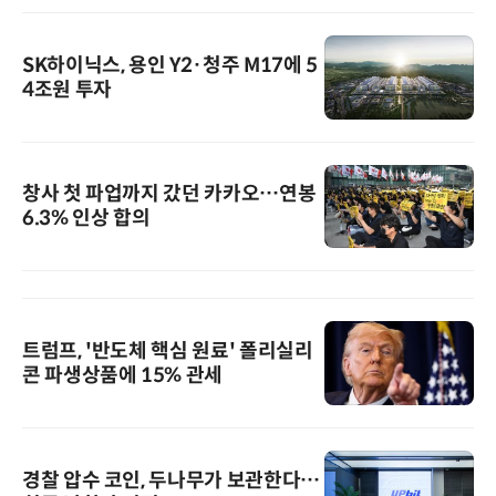
SK하이닉스, 용인 Y2·청주 M17에 5
4조원 투자
창사 첫 파업까지 갔던 카카오…연봉
6.3% 인상 합의
트럼프, '반도체 핵심 원료' 폴리실리
콘 파생상품에 15% 관세
경찰 압수 코인, 두나무가 보관한다…