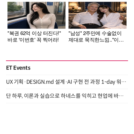
ET Events
UX 기획·DESIGN.md 설계·AI 구현 전 과정 1-day 워크숍 with Claude Code·Codex 9월 15일 개최
단 하루, 이론과 실습으로 하네스를 익히고 현업에 바로 쓰는 핸즈온 워크숍 (8/20)